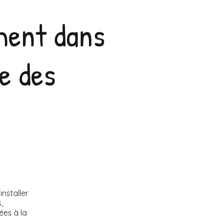
ment dans
de des
installer
,
iées à la