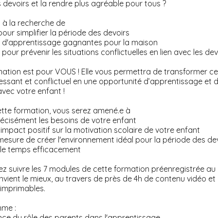
 devoirs et la rendre plus agréable pour tous ?
s à la recherche de
pour simplifier la période des devoirs
s d'apprentissage gagnantes pour la maison
 pour prévenir les situations conflictuelles en lien avec les dev
mation est pour VOUS ! Elle vous permettra de transformer 
essant et conflictuel en une opportunité d’apprentissage et 
avec votre enfant !
ette formation, vous serez amené.e à
 précisément les besoins de votre enfant
n impact positif sur la motivation scolaire de votre enfant
n mesure de créer l'environnement idéal pour la période des de
er le temps efficacement
z suivre les 7 modules de cette formation préenregistrée a
nvient le mieux, au travers de près de 4h de contenu vidéo et
imprimables.
me :
nce du rôle des parents dans l'apprentissage