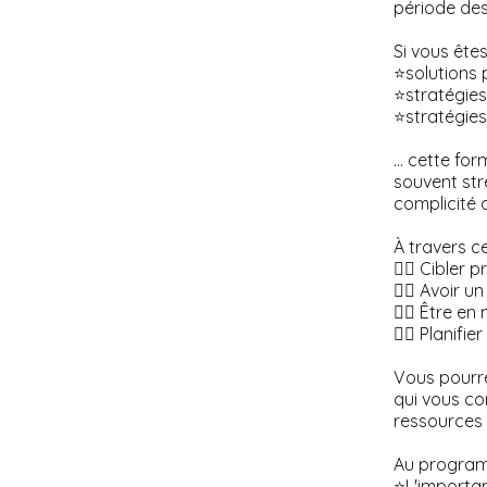
période des
Si vous ête
⭐️solutions 
⭐️stratégie
⭐️stratégies
… cette for
souvent str
complicité 
À travers c
👉🏻 Cibler
👉🏻 Avoir u
👉🏻 Être e
👉🏻 Planifi
Vous pourre
qui vous co
ressources 
Au program
⭐️L'importa