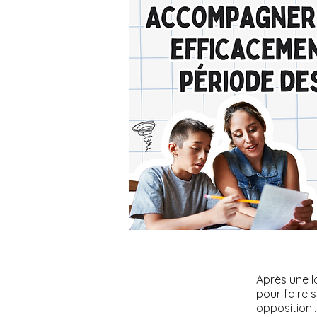
Après une l
pour faire s
opposition… 