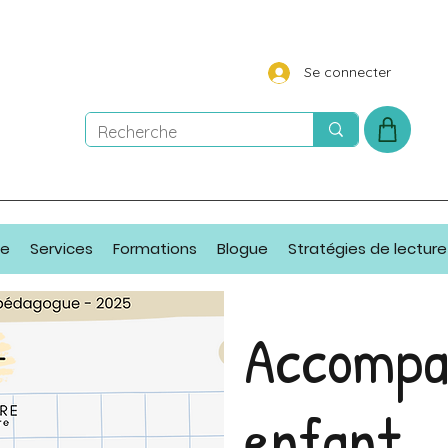
Se connecter
ue
Services
Formations
Blogue
Stratégies de lecture
Accompa
enfant