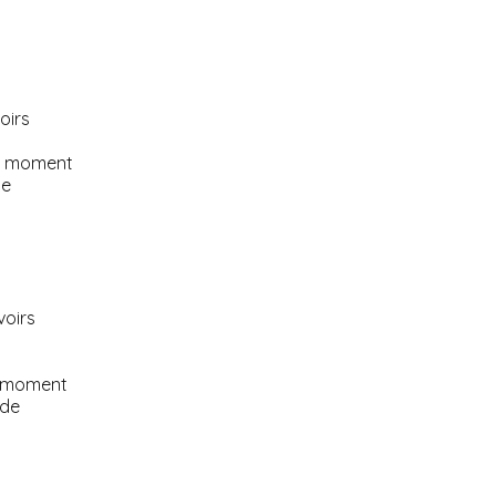
oirs
ce moment
de
voirs
u moment
 de