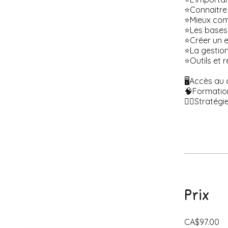
⭐️Connaitre
⭐️Mieux com
⭐️Les bases
⭐️Créer un 
⭐️La gestio
⭐️Outils et 
🖥️Accès au
🧠Formatio
👍🏻Stratég
Prix
CA$97.00