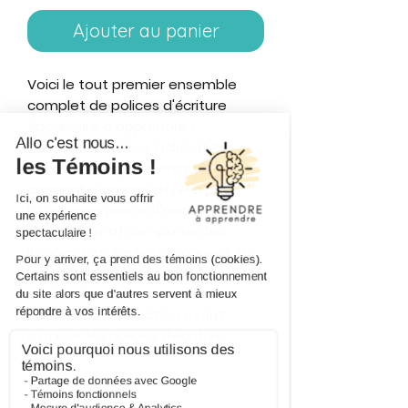
Ajouter au panier
Voici le tout premier ensemble
complet de polices d'écriture
Apprendre à apprendre !
Toutes les polices incluent les
accents français. L'ensemble
contient 6 polices différentes.
La dernière police d'écriture
(Smiley Lama) comporte des
images lorsque vous appuyez sur
les touches minuscules.
Veuillez lire attentivement les
conditions d'utilisation avant
d'utiliser les polices d'écriture.