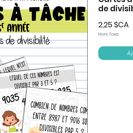
de divisi
P
2,25 $CA
Hors Taxe
Aj