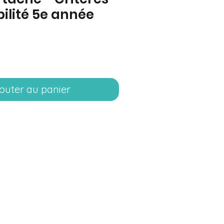
bilité 5e année
rix
outer au panier