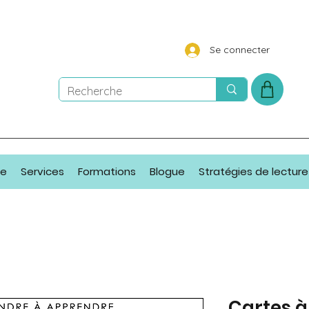
Se connecter
ue
Services
Formations
Blogue
Stratégies de lecture
Cartes à