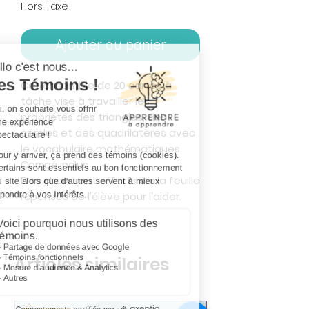
Hors Taxe
Ajouter au panier
Cet ensemble de 20 cartes à
tâche vise à travailler les
propriétés des triangles, des
cercles et des quadrilatères avec
le vocabulaire mathématiques.
Corrigé inclus.
Des choix sont offerts sur la feuille
réponses de l'élève pour l'aider.
Articles similaires