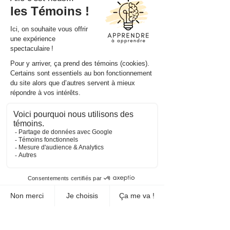
Activité d’apprentissage #5 :
Deux courts extraits à lire (un
texte narratif et un texte
informatif) accompagnés de
trois questions à répondre
chacun. Corrigé inclus.
Activité d’apprentissage #6 :
Déterminer si les questions
posées peuvent être
répondues ou non à l’aide du
texte. Corrigé inclus.
Activité d’apprentissage #7 : Le
même texte que l’activité #6
est proposé. Trois questions
figurant dans l’activité #6 sont
posées, mais les élèves doivent
y répondre cette fois-ci. Ils
doivent également composer
trois nouvelles questions en lien