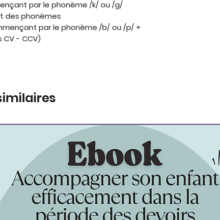
ençant par le phonème /k/ ou /g/
nt des phonèmes
ommençant par le phonème /b/ ou /p/ +
s CV - CCV)
similaires