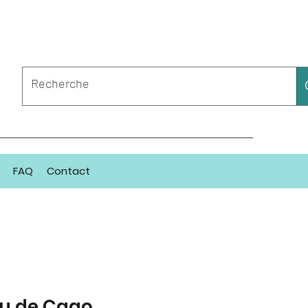
FAQ
Contact
au de Cago