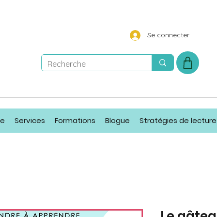
Se connecter
ue
Services
Formations
Blogue
Stratégies de lecture
Le gâte