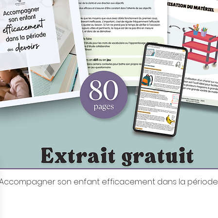
it: Accompagner son enfant efficacement dans la période
Aperçu rapide