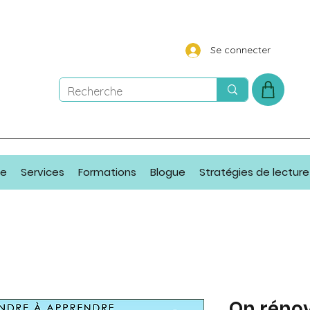
Se connecter
ue
Services
Formations
Blogue
Stratégies de lecture
On rénov