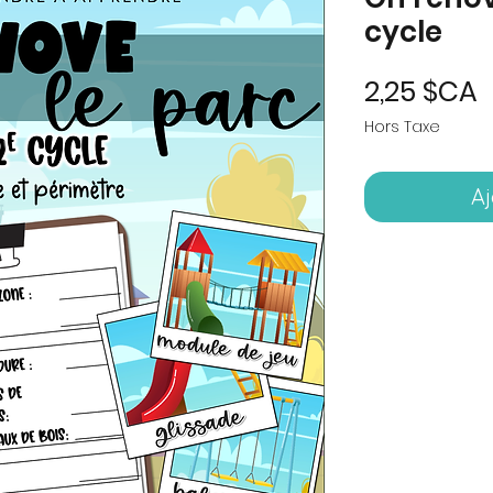
cycle
P
2,25 $CA
Hors Taxe
Aj