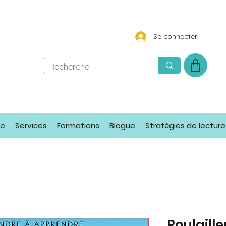
Se connecter
ue
Services
Formations
Blogue
Stratégies de lecture
Poulaill