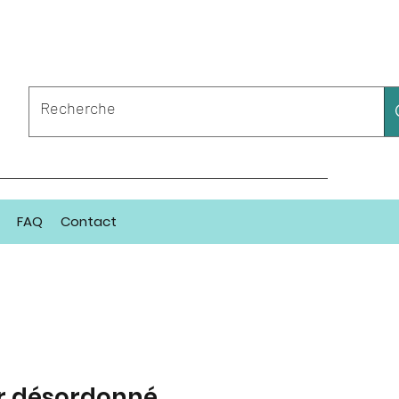
FAQ
Contact
er désordonné