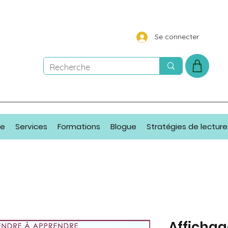
Se connecter
ue
Services
Formations
Blogue
Stratégies de lecture
Affichag