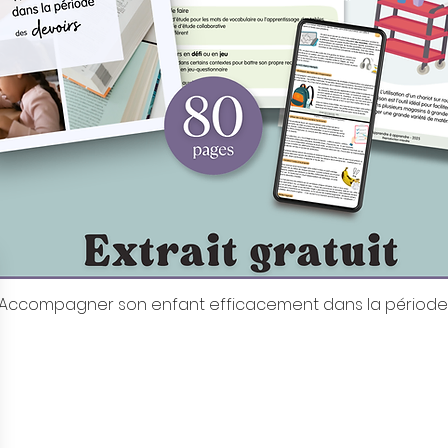
it: Accompagner son enfant efficacement dans la période
Aperçu rapide