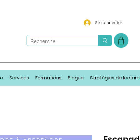
Se connecter
ue
Services
Formations
Blogue
Stratégies de lecture
Escapad