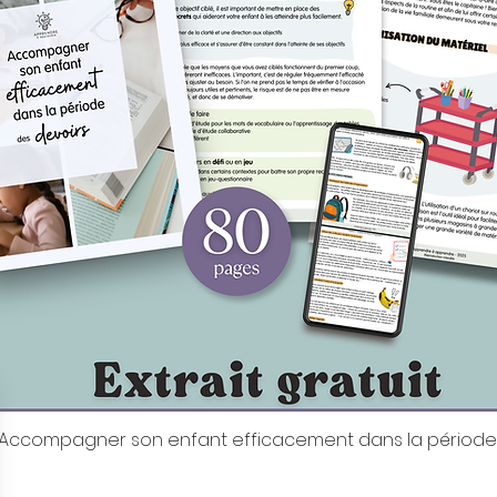
it: Accompagner son enfant efficacement dans la période
Aperçu rapide