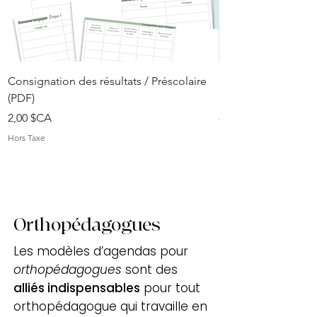
Consignation des résultats / Préscolaire
Documents pratique
(PDF)
Enseignant préscola
Prix
Prix
2,00 $CA
8,00 $CA
Hors Taxe
Hors Taxe
Orthopédagogues
Les modèles d’agendas pour
orthopédagogues
sont des
alliés indispensables
pour tout
orthopédagogue qui travaille en