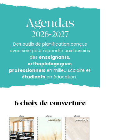
Agendas
2026-2027
Des outils de planification conçus
avec soin pour répondre aux besoins
des
enseignants
,
orthopédagogues
,
professionnels
en milieu scolaire et
étudiants
en éducation.
6 choix de couverture