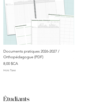
Documents pratiques 2026-2027 /
Cahier consignation
Orthopédagogue (PDF)
Prix
5,00 $CA
Prix
8,00 $CA
Hors Taxe
Hors Taxe
Étudiants