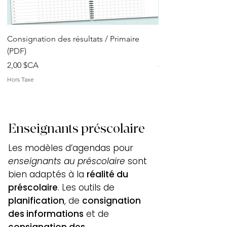
Consignation des résultats / Primaire
Documents pratiqu
(PDF)
Enseignant primair
Prix
Prix
2,00 $CA
8,00 $CA
Hors Taxe
Hors Taxe
Enseignants préscolaire
Les modèles d’agendas pour
enseignants au préscolaire
sont
bien adaptés à la
réalité du
préscolaire
. Les outils de
planification
, de
consignation
des informations
et de