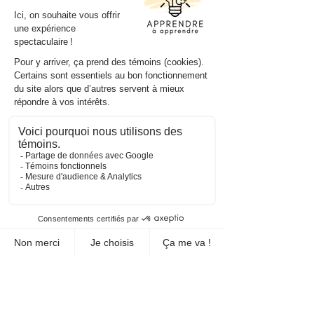
ATTENTION : Si vous possédez la
trousse sur les marqueurs de
relation, N'ACHETEZ PAS CE
DOCUMENT, vous l'avez déjà en
votre possession.
Cet ensemble de 16 cartes à
tâche vise à travailler la
reconnaissance des types de
marqueurs de relation. Corrigé
inclus.
Articles similaires
Gratuité