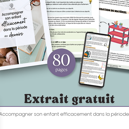
it: Accompagner son enfant efficacement dans la période
Aperçu rapide