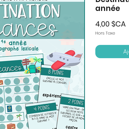
année
P
4,00 $CA
Hors Taxe
Aj