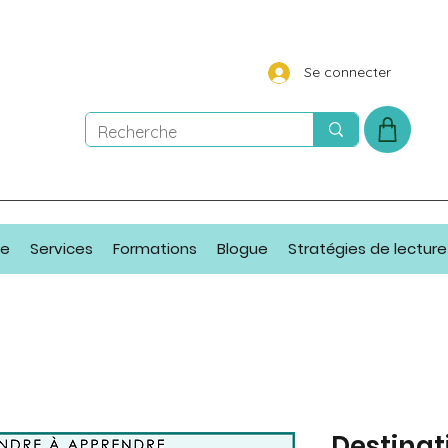
Se connecter
ue
Services
Formations
Blogue
Stratégies de lecture
Destinat