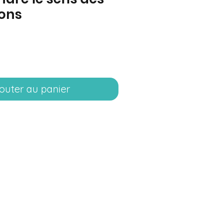
ions
rix
outer au panier