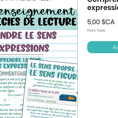
express
P
5,00 $CA
Hors Taxe
Aj