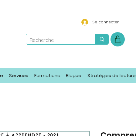
Se connecter
ue
Services
Formations
Blogue
Stratégies de lecture
Compren