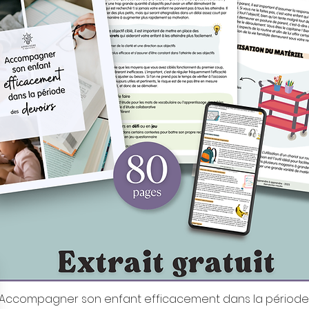
it: Accompagner son enfant efficacement dans la période
Aperçu rapide