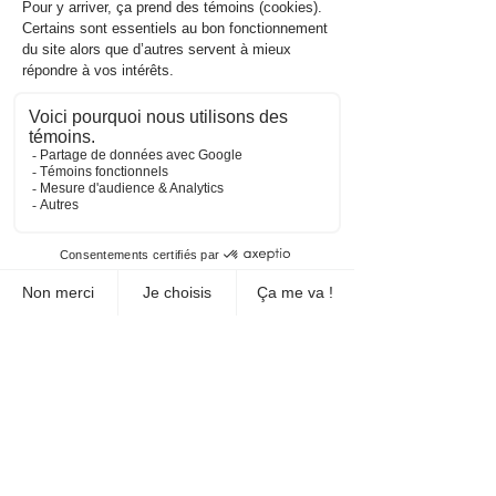
1 sept. 2025
7 min de lecture
Pour les enseignants
Rendre plus ludique l'apprentissage de
l'orthographe lexicale
Afin que les élèves apprennent efficacement
l’orthographe des mots enseignés, on peut bien
entendu varier les dispositifs d’enseignement et de
consolidation, les exposer de façon régulière aux mots
et jouer avec la composition des mots à l’oral. Pour
vous appuyer dans l’enseignement de l’orthographe
lexicale tout au long de l’année, voici quelques
documents coups de pouce disponibles dans la
boutique et faciles à intégrer à votre planification, peu