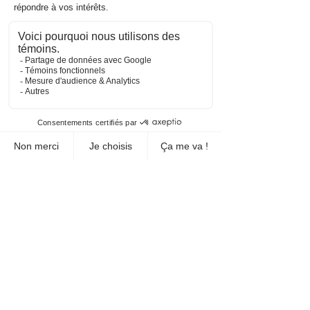
valeur de symboles selon la
somme de chaque colonne et
rangée d'une grille
7. Logique magique : déterminer le
nombre manquant en fonction
d'une logique ou d'une régularité
8. Formes camouflées : trouver le
nombre de formes qui se cachent
dans l'illustration
9. Labyrinthe (im)possible : trouver
le chemin dans un labyrinthe
10. Séparation énigmatique :
séparer les illustrations de façon
égale
Corrigé inclus
Le document peut être imprimé
sous forme de cahier, ou bien
sous forme de fiches à plastifier.