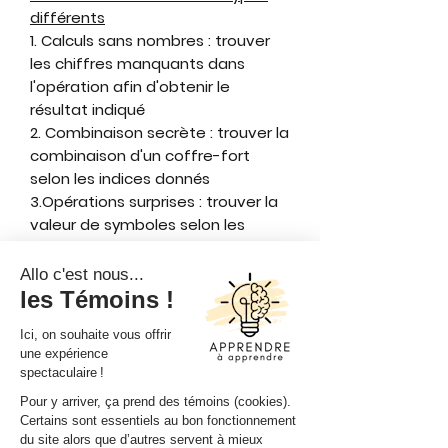
différents
1. Calculs sans nombres : trouver
les chiffres manquants dans
l'opération afin d'obtenir le
résultat indiqué
2. Combinaison secrète : trouver la
combinaison d'un coffre-fort
selon les indices donnés
3.Opérations surprises : trouver la
valeur de symboles selon les
résultats d'opérations
4. Nombre mystère : déterminer le
nombre mystère en fonction
d'une logique ou d'une régularité
5. Égalité déguisée : déplacer un
crayon formant les nombres d'une
opération afin de rendre l'égalité
exacte.
6. Symboles cachés : trouver la