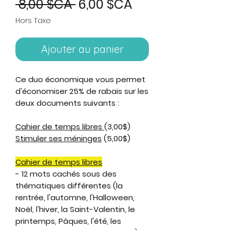
Prix
Prix
 8,00 $CA 
6,00 $CA
original
promotionnel
Hors Taxe
Ajouter au panier
Ce duo économique vous permet
d'économiser 25% de rabais sur les
deux documents suivants :
Cahier de temps libres
(3,00$)
Stimuler ses méninges
(5,00$)
Cahier de temps libres
- 12 mots cachés sous des
thématiques différentes (la
rentrée, l'automne, l'Halloween,
Noël, l'hiver, la Saint-Valentin, le
printemps, Pâques, l'été, les