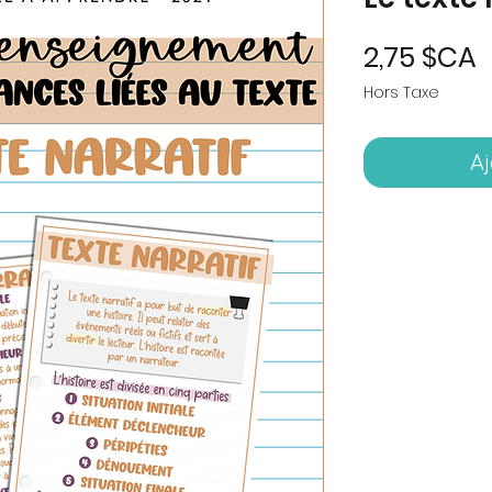
P
2,75 $CA
Hors Taxe
Aj