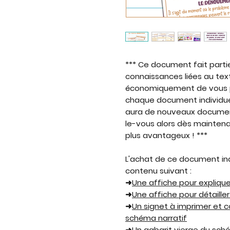
*** Ce document fait parti
connaissances liées au tex
économiquement de vous p
chaque document individuel
aura de nouveaux document
le-vous alors dès maintenan
plus avantageux ! ***
L'achat de ce document ind
contenu suivant :
➜
Une affiche pour expliquer
➜
Une affiche pour détaille
➜
Un signet à imprimer et col
schéma narratif
➜
Un gabarit vierge du schém