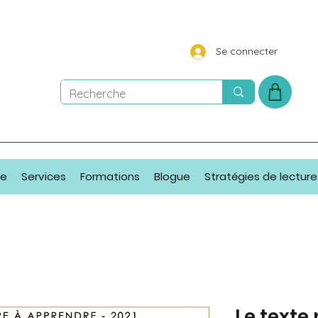
Se connecter
ue
Services
Formations
Blogue
Stratégies de lecture
Le texte 